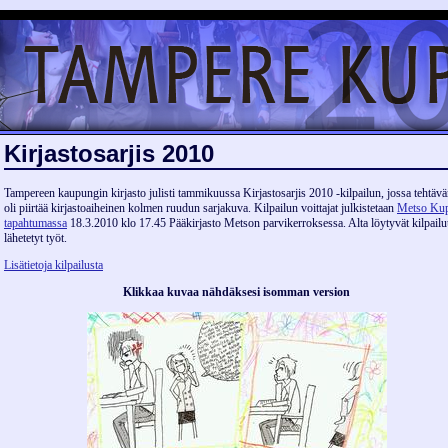
Kirjastosarjis 2010
Tampereen kaupungin kirjasto julisti tammikuussa Kirjastosarjis 2010 -kilpailun, jossa tehtäv
oli piirtää kirjastoaiheinen kolmen ruudun sarjakuva. Kilpailun voittajat julkistetaan
Metso Kupl
tapahtumassa
18.3.2010 klo 17.45 Pääkirjasto Metson parvikerroksessa. Alta löytyvät kilpail
lähetetyt työt.
Lisätietoja kilpailusta
Klikkaa kuvaa nähdäksesi isomman version