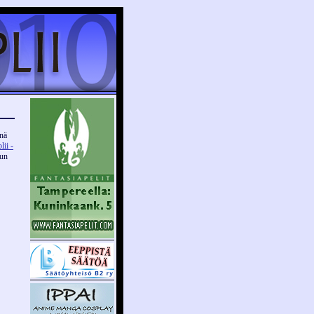
änä
ii -
uun