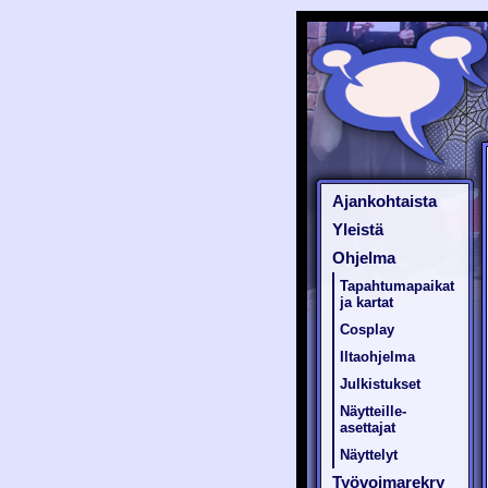
Ajankohtaista
Yleistä
Ohjelma
Tapahtumapaikat
ja kartat
Cosplay
Iltaohjelma
Julkistukset
Näytteille-
asettajat
Näyttelyt
Työvoimarekry