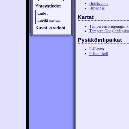
Hotels.com
Yhteystiedot
Huviopas
Linkit
Kartat
Levitä sanaa
Tampereen kaupungin ka
Kuvat ja videot
Tampere GoogleMapsiss
Pysäköintipaikat
P-Plevna
P-Frenckell