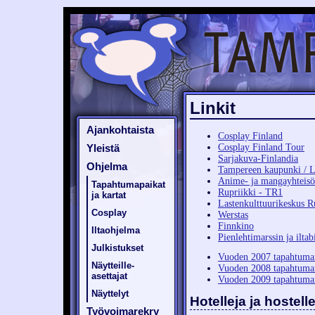
Linkit
Ajankohtaista
Cosplay Finland
Cosplay Finland Tour
Yleistä
Sarjakuva-Finlandia
Ohjelma
Tampereen kaupunki / 
Anime- ja mangayhteisö
Tapahtumapaikat
Rupriikki - TR1
ja kartat
Lastenkulttuurikeskus R
Cosplay
Werstas
Finnkino
Iltaohjelma
Pienlehtimarssin ja ilta
Julkistukset
Vuoden 2007 tapahtuman
Näytteille-
Vuoden 2008 tapahtuman
asettajat
Vuoden 2009 tapahtuman
Näyttelyt
Hotelleja ja hostel
Työvoimarekry